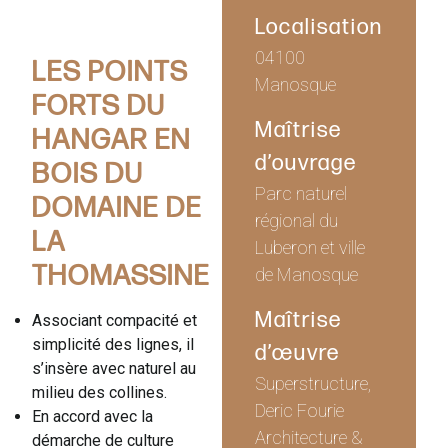
Localisation
04100
LES POINTS
Manosque
FORTS DU
Maîtrise
HANGAR EN
d’ouvrage
BOIS DU
Parc naturel
DOMAINE DE
régional du
LA
Luberon et ville
THOMASSINE
de Manosque
Maîtrise
Associant compacité et
simplicité des lignes, il
d’œuvre
s’insère avec naturel au
Superstructure,
milieu des collines.
Deric Fourie
En accord avec la
Architecture &
démarche de culture